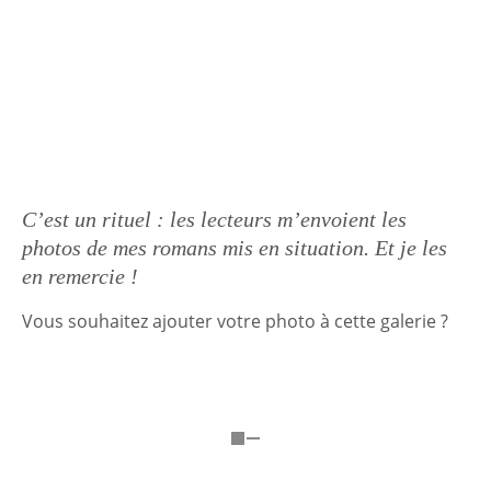
Aller
Site officiel
Recher
Thierry Cohen
au
contenu
principal
C’est un rituel : les lecteurs m’envoient les
photos de mes romans mis en situation. Et je les
en remercie !
Vous souhaitez ajouter votre photo à cette galerie ?